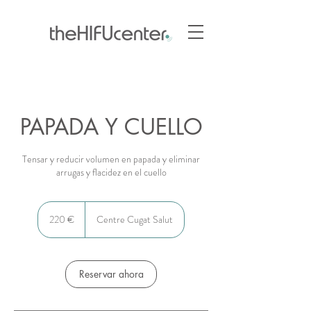
PAPADA Y CUELLO
Tensar y reducir volumen en papada y eliminar
arrugas y flacidez en el cuello
220
euros
220 €
Centre Cugat Salut
Reservar ahora