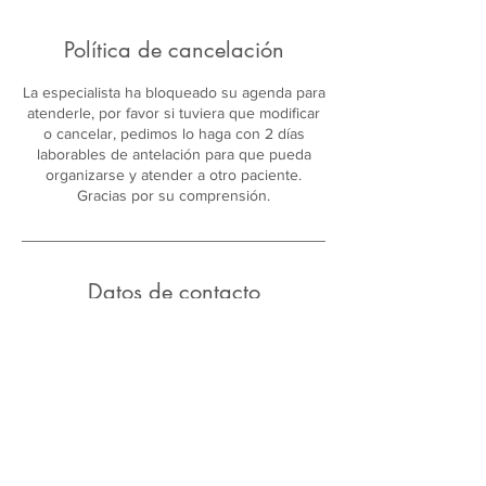
Política de cancelación
La especialista ha bloqueado su agenda para
atenderle, por favor si tuviera que modificar
o cancelar, pedimos lo haga con 2 días
laborables de antelación para que pueda
organizarse y atender a otro paciente.
Gracias por su comprensión.
Datos de contacto
Centre Cugat Salut
Carrer de Gorina, 15, Sant Cugat del Vallès,
Spain
Aviso Legal
Política de Cookies