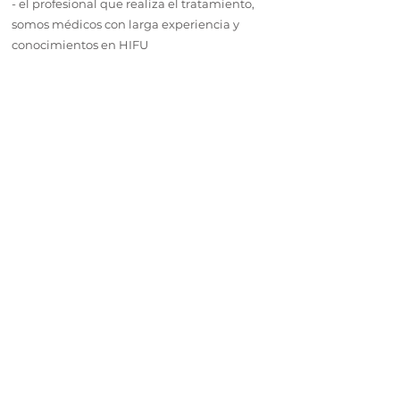
- el profesional que realiza el tratamiento,
somos médicos con larga experiencia y
conocimientos en HIFU
9
¿Se puede realizar HIFU si
tengo tatuajes, con
micropigmentación o
microblading?
Sí se puede realizar HIFU si tienes tatuajes,
micropigmentación o microblading ya
que se trabajan en planos de diferente
profundidad y no interfiere en el
tratamiento. Si estuviera recién hecho, es