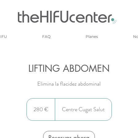
HIFU
FAQ
Planes
No
LIFTING ABDOMEN
Elimina la flacidez abdominal
280
euros
280 €
Centre Cugat Salut
Reservar ahora