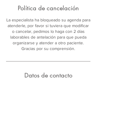
Política de cancelación
La especialista ha bloqueado su agenda para
atenderle, por favor si tuviera que modificar
o cancelar, pedimos lo haga con 2 días
laborables de antelación para que pueda
organizarse y atender a otro paciente.
Gracias por su comprensión.
Datos de contacto
Centre Cugat Salut
Carrer de Gorina, 15, Sant Cugat del Vallès,
Spain
Aviso Legal
Política de Cookies
Política de Privacidad